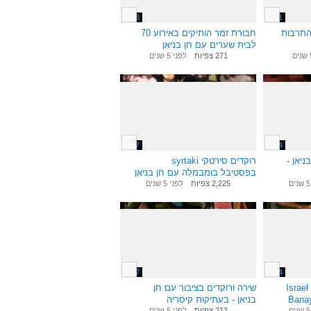
4:13
5:51
 התרבות
חבורת זמר הותיקים באירוע 70
לבית שערים עם חן בניאן
271 צפיות
לפני 5 שנים
2:27
3:04
ניאן -
רוקדים סירטקי syrtaki
בפסטיבל בומבמלה עם חן בניאן
2,225 צפיות
לפני 5 שנים
1:37
9:14
Israe
שירה ורוקדים בציבור עם חן
ודי עם - עם חן
בניאן - בעתיקות קיסריה
212 צפיות
לפני 5 שנים