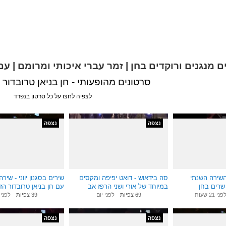
ם מנגנים ורוקדים בחן | זמר עברי איכותי ומרומם | עם
סרטונים מהופעותי - חן בניאן טרובדור 
לצפיה לחצו על כל סרטון בנפרד
נצפה
נצפה
3:33
1:03
השירה השנתי
סה בידאוש - דואט יפיפה ומקסים
שירים בסגנון יווני - שירה
שרים בחן
במיוחד של אורי ושני הרפז אב
עם חן בניאן טרובדור הז
אן
ובתו.
העברי ואורי הרפז
פני 21 שעות
69 צפיות
לפני יום
39 צפיות
לפני 
נצפה
נצפה