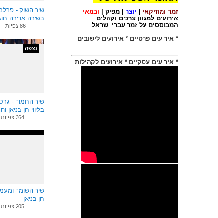
ניסיוני הרב
שיר השוק - פרל
זמר ומוזיקאי
|
יוצר
|
מפיק
|
ובמאי
ויכולותיי המקצועיים
בשירה אדירה חוג
אירועים למגוון צרכים וקהלים
עומדות לרשותכם
המבוססים על זמר עברי ישראלי
עם חן בניאן
86 צפיות
בהזמנת:
* אירועים פרטיים
* אירועים לישובים
אירוע פרטי
נצפה
הפקה לישוב
* אירועים עסקיים
* אירועים לקהילות
מופע שירה
בציבור
שיר החמור - גרסת
בליווי חן בניאן והנגנ
364 צפיות
התקשרו ישיר
ונארגן גם לכם
חגיגה של שירים
050-5296213
חן בניאן
טרובדור הזמר העברי
שיר השומר ומעמ
אמנות השירה בציבור
חן בניאן
205 צפיות