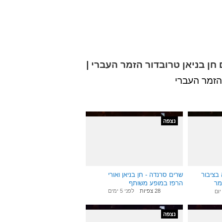
 חן בניאן טרובדור הזמר העברי |
הזמר העברי
נצפה
2:40
9:40
 בציבור
שרים סרנדה - חן בניאן ואורי
מר
הרפז במופע משותף
28 צפיות
לפני 5 ימים
יום
נצפה