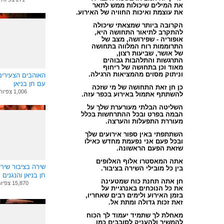
sing along
את המילים שיכולות ממ
ש לתאר
את עוצמת ואיכות החוויה של האירוע.
הקרובה ביותר שמצאתי שיכולה
להתקרב לתיאור התחושה היא,
אופוריה - שפירושה, מצב של
התרוממות רוח המלווה בתחושה
של אושר, שביעות רצון,
התרגשות והתלהבות גבוהים
מאוד וכן בתחושה של ריחוף
וניתוק מסוים מהמציאות הרגילה.
האוהבים הצעירים 
עם חן בניאן
כן חן זאת התחושה של מי שזכה
1,006 צפיות
להשתתף אתמול באירוע בכפר עזה.
השליטה הבלתי מעורערת שלך על
הבמה בפרט ובכל ההתרחשות בכלל
מעוררת התפעלות והערצה.
השתתפתי באין ספור אירועים שלך
ובכל פעם אני נפעמת מחדש כאילו
שזאת הפעם הראשונה.
אתה המאסטרו אלוף האלופים
שירה בציבור שירי
בין כל מובילי השירה בציבור.
חן בניאן והנגנים
חן אתה תחנת כוח שמטעינה
15,870 צפיות
את כל הנוכחים באנרגיית על
בזמן האירוע ולימים רבים שאחריו,
זאת זכות גדולה ומתת אל.
מאחלת לך שתמיד יעמוד לך הכוח
להמשיך ולהעניק לסובבים כמו