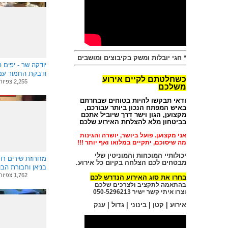
*
חגי יובלות ומשק בקיבוצים ומושבים
יודקה שר - יפים 
ודבקת החמור עם 
כשחלטתם לקיים אירוע
2,255 צפיות
משלכם
ודאי תבקשו להיות בטוחים שבחרתם
באיש המפתח הנכון ביותר עבורכם,
מקצוען, הגון וישר דרך שיוביל אתכם
בביטחון מלא להצלחת האירוע שלכם
אני מקצוען. פועל ביושר, יושרה והגינות
מה שיסוכם, יתקיים במלואו ואף יותר !!!
יכולותיי המוכחות ו
המוניטין שלי
מחרוזת שירים רוס
מבטחים לכם הצלחה בקיום כל אירוע.
בניאן וחבורת הבוס
1,762 צפיות
בחרו את סוג האירוע הנדרש לכם
בהתאמה לתקציב ולצרכים שלכם
וצרו איתי קשר ישיר 050-5296213
אירוע | קטן | בינוני | גדול | ענק