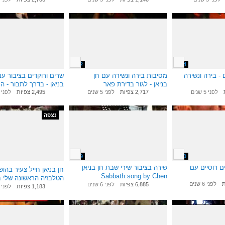
בניאן
7:32
6:44
- בירה ונשירה
מסיבות בירה ונשירה עם חן
שרים ורוקדים בציבור עם
בניאן - לגור בדירת פאר
בניאן - בדרך לתבור - ה
לפני 5 שנים
2,717 צפיות
לפני 5 שנים
2,495 צפיות
לפני 6 שנים
נצפה
2:59
6:00
ם רוסיים עם
שירה בציבור שירי שבת חן בניאן
חן בניאן חייל צעיר בהו
Sabbath song by Chen
הטלבזיה הראשונה שלי 
לפני 6 שנים
Banayan
6,885 צפיות
לפני 6 שנים
שירה בציבור כך הכל התח
1,183 צפיות
לפני 6 שנים