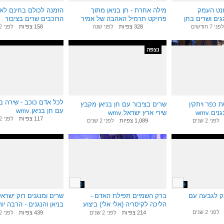
מנט העמק
מילה אחרת - חן בניאן מתוך
הזמנה לכולם בחינם לאי
גים ושרים בחן
פרויקט תרמיל האהבה של אמיר
הרוכבים שרים בציבור
26.4.13 ברביבים
ב-26.10.12.wmv
לפני 7 חודשים
328 צפיות
לפני שנה
158 צפיות
לפני 2 שנים
נצפה
10:40
3:44
לכל אדם כוכב - שירה בצ
 כפר ויתקין
שרים בציבור עם חן בניאן מקבץ
עם חן בניאן.wmv
ים.wmv
שירי ארץ ישראל.wmv
117 צפיות
לפני 2 שנים
לפני 2 שנים
1,089 צפיות
לפני 2 שנים
2:20
2:59
ק לגבעה עם
ברק השמיים תפילת האדם -
שרים ומנגנים רוק ישראל
הליכה לקיסריה (אלי אלי) ביצוע
בניאן והנגנים - הרבה יו
לפני 2 שנים
מיוחד של חן בניאן
משירה בציבור
214 צפיות
לפני 2 שנים
439 צפיות
לפני 2 שנים