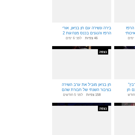
8:52
5:17
הרפז
בירה ונשירה עם חן בניאן, אורי
יכותי
הרפז והנגנים בכנס מנהיגות 2
בתנועה הקיבוצית
46 צפיות
לפני 6 ימים
נצפה
0:56
1:45
ין"
חן בניאן מוביל את ערב השירה
ם חן
בציבור השנתי של חבורת שהם
20 06 14
חודש
158 צפיות
לפני 5 חודשים
נצפה
2:49
0:42