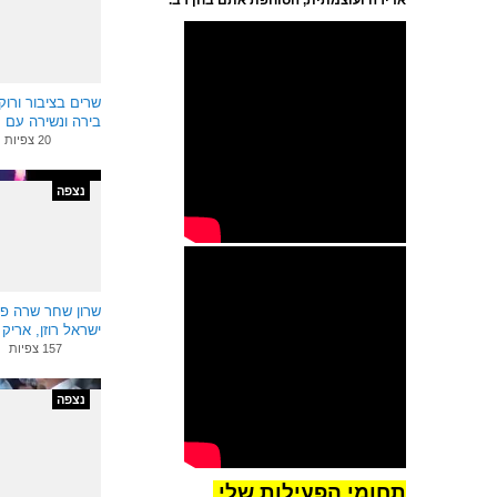
אדירה ועוצמתית, הסוחפת אתם בחן רב.
שרים בציבור ורוק
בירה ונשירה עם חן
הרפז בכנס הנהגות
20 צפיות
מעבר לדף -
.
מוזיאון הטרקטור עין
ורד
נצפה
להתראות
חן בניאן טרובדור
הזמר
וצוות מוזיאון הטרקטור
עין ורד.
שרון שחר שרה פלמ
ישראל רוזן, אריק
אורי הרפז, חן בניא
157 צפיות
למדו על התועלת
נצפה
שלי, עבורכם.
לפניכם
דוגמאות מאירועים
שיצרתי,
הפקתי,
בימתי
וביצעתי בעבר.
תחומי הפעילות שלי