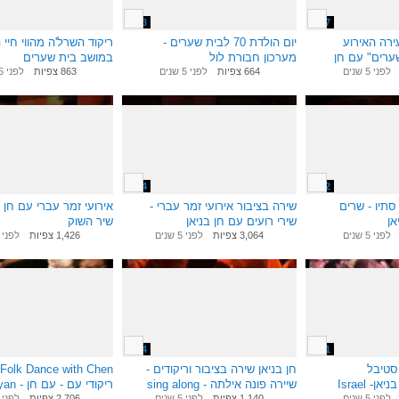
9:53
4:57
רה האירוע
יום הולדת 70 לבית שערים -
ריקוד השרל'ה מהווי חיי
בית שערים" עם חן
מערכון חבורת לול
במושב בית שערים
664 צפיות
לפני 5 שנים
863 צפיות
לפני 5 שנים
לפני 5 שנים
7:24
2:22
סתיו - שרים
שירה בציבור אירועי זמר עברי -
אירועי זמר עברי עם חן ב
אן
שירי רועים עם חן בניאן
שיר השוק
לפני 5 שנים
3,064 צפיות
לפני 5 שנים
1,426 צפיות
לפני 5 שנים
5:04
9:01
סטיבל
חן בניאן שירה בציבור וריקודים -
l Folk Dance with Chen
בומבמלה עם חן בניאן- Israel
שיירה פונה אילתה - sing along
Banayan - ריק
1,140 צפיות
לפני 5 שנים
לפני 5 שנים
2,706 צפיות
לפני 5 שנים