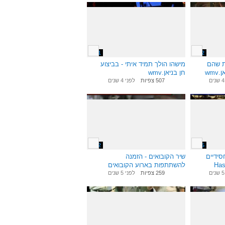
3:51
1:52
ת שהם
מישהו הולך תמיד איתי - בביצוע
wm
חן בניאן.wmv
507 צפיות
לפני 4 שנים
1:02
6:45
סידיים
שיר הקובואים - הזמנה
Hassid
להשתתפות בארוע הקובואים
ב-6.11.09
259 צפיות
לפני 5 שנים