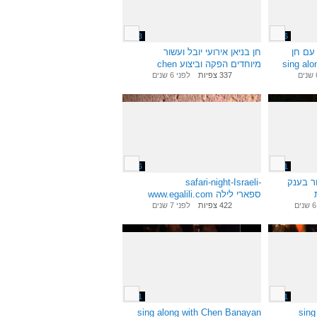
1:43
4:56
 עם חן
חן בניאן אירועי יובל ועשור
מיוחדים הפקה וביצוע chen
banaya
337 צפיות
לפני 6 שנים
1:06
4:31
ר בענק
safari-night-Israeli-
www.egalili.com ספארי לילה
בישראל
422 צפיות
לפני 7 שנים
3:11
7:01
sing along with Chen Banayan
sing