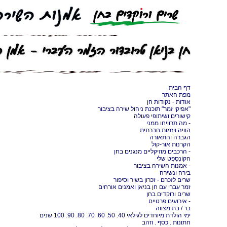
דף הבית
מפת האתר
אודות - נקודות חן
"אפיקי זמר" תוכנת ניהול שירה בציבור
קישורים ושיתופי פעולה
- מה תרוויחו ממני
הוויה ויזמות חברתית
הגברה והתאורה
הקרנות אור-קול
- הרכבים מוזיקליים מנגנים בחן
הקוֹנְסֶפְּט שלי
- אמנות השירה בציבור
בירה ונשירה
שרים לזכרם - זכרון בשיר וסיפור
זמר עברי עם חן בניאן ואמנים אורחים
שרים ורוקדים בחן
- אירועים פרטיים
בר / בת מצווה
ימי הולדת מיוחדים לגילאי 40. 50. 60. 70. 80. 90. 100 שנים
חתונות . כסף . וזהב