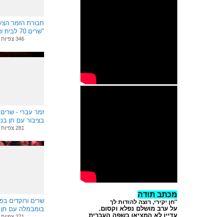
חבורת הזמר הצעי
"שרים 70 ל
בניאן
346 צפיות
זמר עברי - שרים 
בציבור עם חן בני
281 צפיות
מכתב תודה
שרים ורוקדים בפ
''חן יקירי, רוצה להודות לך
על ערב מושלם נפלא וקסום.
עדיין לא המציאו בשפה העברית
271 צפיות